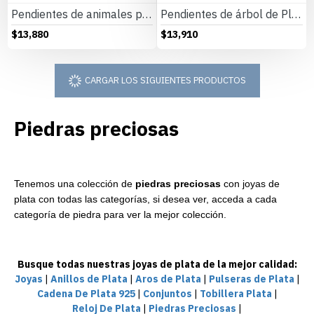
Pendientes de animales para mujer, de Plata de Ley 925, simples, de mariposa, joyería fina, regalo de moda en boda
Pendientes de árbol de Plata de Ley 925 para mujer, aretes de árbol de la vida, simples, joyería fina hecha a mano
$13,880
$13,910
CARGAR LOS SIGUIENTES PRODUCTOS
Piedras preciosas
Tenemos una colección de
piedras preciosas
con joyas de
plata con todas las categorías, si desea ver, acceda a cada
categoría de piedra para ver la mejor colección.
Busque todas nuestras joyas de plata de la mejor calidad:
Joyas
|
Anillos de Plata
|
Aros de Plata
|
Pulseras de Plata
|
Cadena De Plata 925
|
Conjuntos
|
Tobillera Plata
|
Reloj De Plata
|
Piedras Preciosas
|