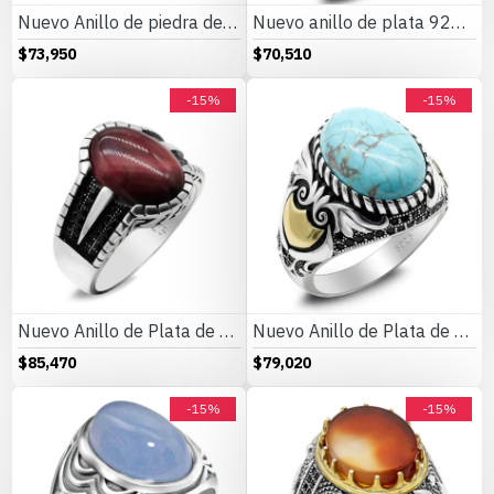
Nuevo Anillo de piedra de ágata Natural, anillo de plata 925 para hombre, tendencia turca, anillo de boda Vintage auspicioso
Nuevo anillo de plata 925 para hombre, ágata ovalada, conjunto de joyería Vintage con personalidad para hombre, anillo de pareja a la moda para mujer
$73,950
$70,510
-15%
-15%
Nuevo Anillo de Plata de Ley 925 con forma de ojo de tigre rojo Natural, anillo de boda para hombres y mujeres, anillo exquisito de estilo Punk turco Original, regalo
Nuevo Anillo de Plata de Ley 925 con turquesa Natural para hombre, alas Punk turcas, exquisito anillo de fiesta de cóctel para hombres y mujeres para amigos
$85,470
$79,020
-15%
-15%