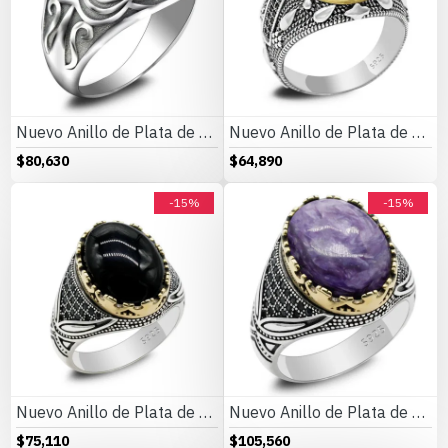
Nuevo Anillo de Plata de Ley 925 para hombre con piedra de ágata azul Natural, anillo Retro para parejas, conjunto de joyería de plata tailandesa, anillos para mujer
Nuevo Anillo de Plata de Ley 925 para hombre, anillo de piedra de ágata Natural, joyería turca, anillo de pareja de Rock a la moda para mujer
$80,630
$64,890
-15%
-15%
Nuevo Anillo de Plata de Ley 925 para hombres y mujeres con piedra de ágata Natural, diseño de tendencia turco hecho a mano, joyería exquisita Punk
Nuevo Anillo de Plata de Ley 925 para hombres y mujeres con piedra de dragón púrpura Natural, diseño de tendencia turco hecho a mano, joyería exquisita Punk
$75,110
$105,560