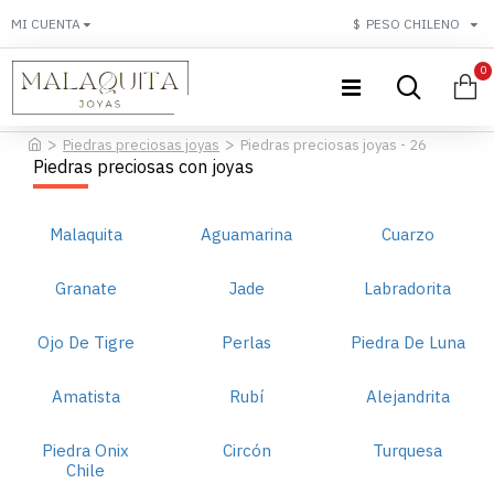
MI CUENTA
$
PESO CHILENO
0
Piedras preciosas joyas
Piedras preciosas joyas - 26
Piedras preciosas con joyas
Malaquita
Aguamarina
Cuarzo
Granate
Jade
Labradorita
Ojo De Tigre
Perlas
Piedra De Luna
Amatista
Rubí
Alejandrita
Piedra Onix
Circón
Turquesa
Chile