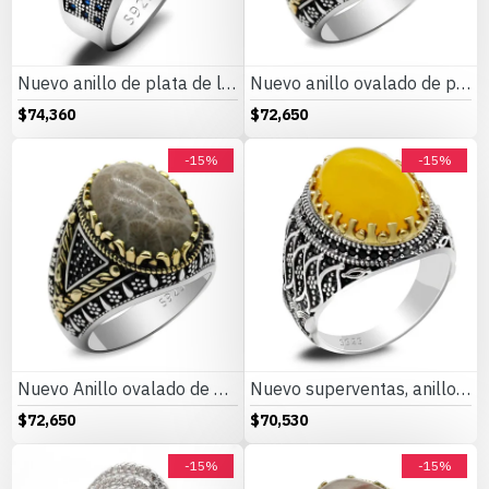
Nuevo anillo de plata de ley s925 para hombre, piedra de ágata azul, conjunto de joyería Vintage de moda Türkiye, anillo de pareja, regalo para mujer
Nuevo anillo ovalado de plata 925 con piedra de ágata india Natural, joyería a la moda para hombres y mujeres, anillo de compromiso/boda de tendencia Punk turca
$74,360
$72,650
-15%
-15%
Nuevo Anillo ovalado de plata 925 con piedra de Coral Natural, joyería clásica a la moda, anillo de fiesta de tendencia Punk turco adecuado para/familia/pareja
Nuevo superventas, anillo de Plata de Ley 925, anillo de ágata amarilla para hombre, anillo Unisex, conjunto de joyería para personas mayores, anillo para amantes, anillo para mujer
$72,650
$70,530
-15%
-15%