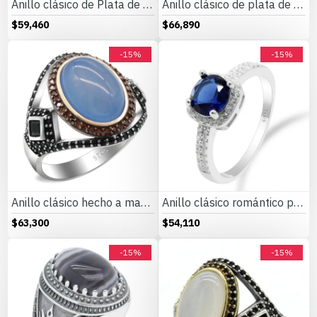
Anillo clásico de Plata de Ley 925 para hombre, anillo de circonita cúbica transparente de rodio, conjunto de joyería exquisita, anillo de pareja de San Valentín
Anillo clásico de plata de ley s925 hecho a mano para hombre, ágata Natural, regalo de fiesta, joyería Türkiye, regalo de aniversario
$59,460
$66,890
-15%
-15%
Anillo clásico hecho a mano de plata pura s925 a la moda con piedra de ágata azul natural para regalo de joyería de aniversario para hombres
Anillo clásico romántico para mujer, de plata 925 con zafiro, Esmeralda, amatista, circonita, joyería de piedras preciosas, regalos de fiesta de boda al por mayor
$63,300
$54,110
-15%
-15%