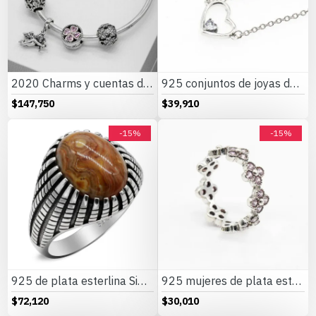
2020 Charms y cuentas de corazón, pulseras románticas de Cupido de circón rosa, joyería DIY, corazones en toda la prenda
925 conjuntos de joyas de plata para 2019 conjunto de collares de corazón de amor para mujer regalo de joyería de boda
$147,750
$39,910
-15%
-15%
925 de plata esterlina Simple personalidad Natural de ágata loco de piedra de los hombres y las mujeres anillos de tendencia Retro turco de los hombres anillos de boda
925 mujeres de plata esterlina anillo con Rosa CZ Daisy flor de cerezo estilo romántico las señoras de las mujeres de moda de la joyería
$72,120
$30,010