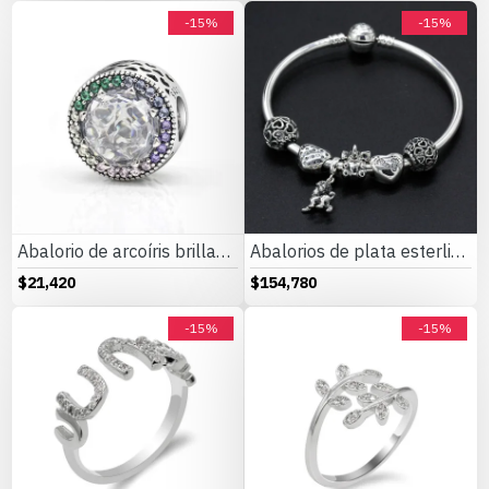
-15%
-15%
Abalorio de arcoíris brillante de Plata de Ley 925 compatible con pulsera Original Pandora, abalorio de estrella de arcoíris brillante, joyería de moda
Abalorios de plata esterlina 925 pura, abalorios de animales, elefante, hipopótamo, corazones, pulsera artesanal
$21,420
$154,780
-15%
-15%