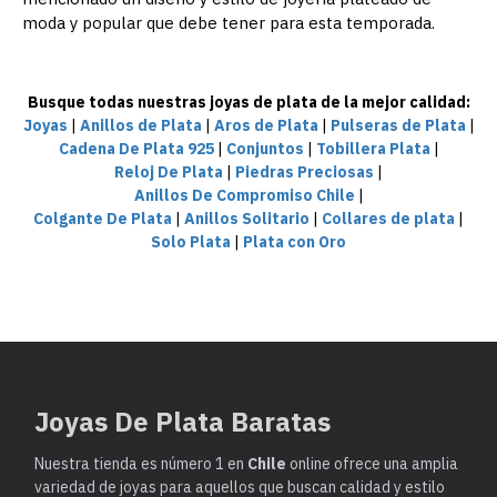
moda y popular que debe tener para esta temporada.
Busque todas nuestras joyas de plata de la mejor calidad:
Joyas
|
Anillos de Plata
|
Aros de Plata
|
Pulseras de Plata
|
Cadena De Plata 925
|
Conjuntos
|
Tobillera Plata
|
Reloj De Plata
|
Piedras Preciosas
|
Anillos De Compromiso Chile
|
Colgante De Plata
|
Anillos Solitario
|
Collares de plata
|
Solo Plata
|
Plata con Oro
Joyas De Plata Baratas
Nuestra tienda es
número 1 en
Chile
online ofrece una amplia
variedad de joyas para aquellos que buscan calidad y estilo