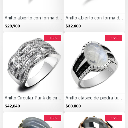
Anillo abierto con forma de corazón y letras para mujer, sortija de boda de estilo romántico, ajustable, deslumbrante, CZ, joyería de moda
Anillo abierto con forma de hojas ajustable, joyería bonita de amor a la moda para mujeres, regalos para niñas y niños, anillos de boda
$28,700
$32,600
-15%
-15%
Anillo Circular Punk de circonita para mujer, diseño de onda hueca Irregular, joyería de dedo
Anillo clásico de piedra lunar Natural para hombre y mujer, de Plata de Ley 925, turco, hecho a mano, estilo Punk, joyería de lujo, regalo
$42,840
$88,800
-15%
-15%