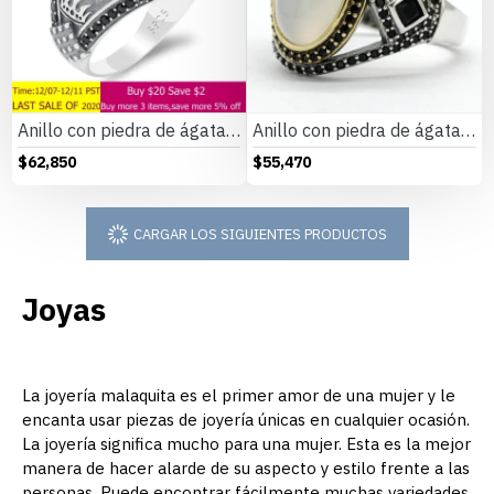
Anillo con piedra de ágata Natural para hombre, joya de plata 925 pura auténtica para boda/Fiesta, joyería de moda, regalo
Anillo con piedra de ágata para hombre y mujer, de plata 925, anillo de piedra Natural Vintage, joyería religiosa, regalo, diseño minimalista
$62,850
$55,470
CARGAR LOS SIGUIENTES PRODUCTOS
Joyas
La joyería malaquita es el primer amor de una mujer y le
encanta usar piezas de joyería únicas en cualquier ocasión.
La joyería significa mucho para una mujer. Esta es la mejor
manera de hacer alarde de su aspecto y estilo frente a las
personas. Puede encontrar fácilmente muchas variedades