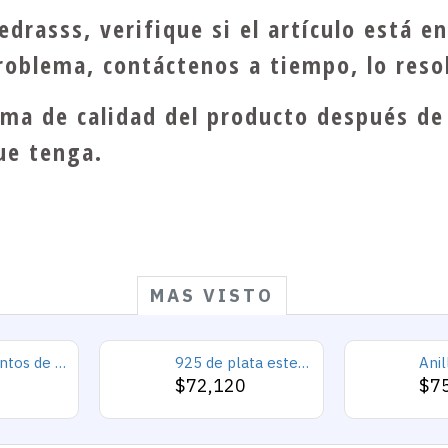
drasss, verifique si el artículo está e
problema, contáctenos a tiempo, lo reso
ema de calidad del producto después de 
ue tenga.
MAS VISTO
925 conjuntos de joyas de plata para 2019 conjunto de collares de corazón de amor para mujer regalo de joyería de boda
925 de plata esterlina Simple personalidad Natural de ágata loco de piedra de los hombres y las mujeres anillos de tendencia Retro turco de los hombres anillos de boda
0
$72,120
$7