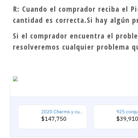
R: Cuando el comprador reciba el Pie
cantidad es correcta.Si hay algún 
Si el comprador encuentra el probl
resolveremos cualquier problema q
2020 Charms y cuentas de corazón, pulseras románticas de Cupido de circón rosa, joyería DIY, corazones en toda la prenda
$147,750
$39,91