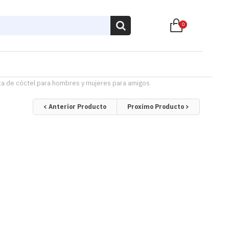
0
esta de cóctel para hombres y mujeres para amigos
< Anterior Producto
Proximo Producto >