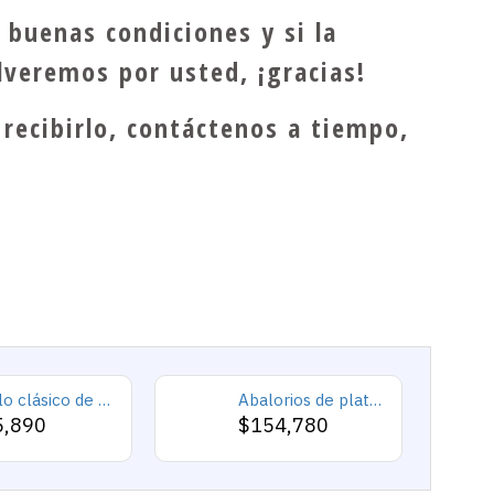
n buenas condiciones y si la
lveremos por usted, ¡gracias!
recibirlo, contáctenos a tiempo,
Anillo clásico de plata 925 para hombre con castillo de labradorita Natural, anillo de compromiso Retro Punk auspicioso de Turquía Constantinople
Abalorios de plata esterlina 925 pura, abalorios de animales, elefante, hipopótamo, corazones, pulsera artesanal
5,890
$154,780