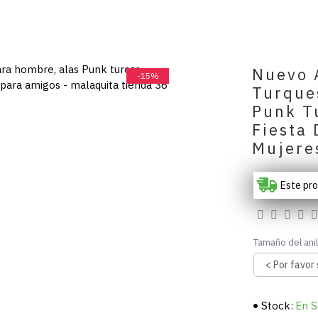
Nuevo A
-15%
Turque
Punk Tu
Fiesta
Mujere
Este pr
Tamaño del anil
Stock:
En S