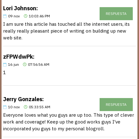
Lori Johnson:
RESPUESTA
09
nov
10:03:46 PM
I am sure this article has touched all the internet users, its
really really pleasant piece of writing on building up new
web site.
zFPWdwPk:
16
jun
07:56:56 AM
1
Jerry Gonzales:
RESPUESTA
10
nov
05:33:55 AM
Everyone loves what you guys are up too. This type of clever
work and coverage! Keep up the good works guys I've
incorporated you guys to my personal blogroll.