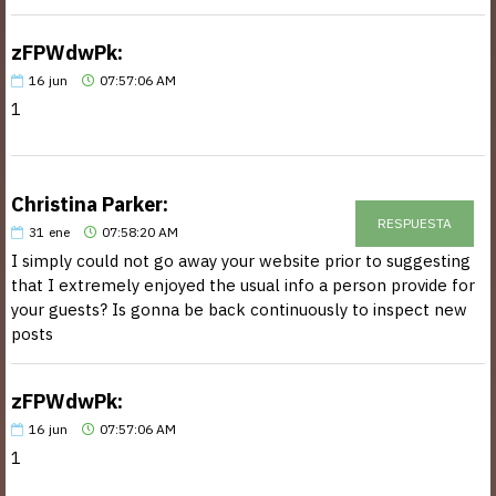
zFPWdwPk:
16
jun
07:57:06 AM
1
Christina Parker:
RESPUESTA
31
ene
07:58:20 AM
I simply could not go away your website prior to suggesting
that I extremely enjoyed the usual info a person provide for
your guests? Is gonna be back continuously to inspect new
posts
zFPWdwPk:
16
jun
07:57:06 AM
1