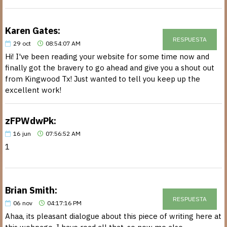
Karen Gates:
RESPUESTA
29
oct
08:54:07 AM
Hi! I've been reading your website for some time now and
finally got the bravery to go ahead and give you a shout out
from Kingwood Tx! Just wanted to tell you keep up the
excellent work!
zFPWdwPk:
16
jun
07:56:52 AM
1
Brian Smith:
RESPUESTA
06
nov
04:17:16 PM
Ahaa, its pleasant dialogue about this piece of writing here at