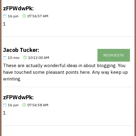
zFPWdwPk:
16
jun
07:56:57 AM
1
Jacob Tucker:
RESPUESTA
10
nov
10:12:00 AM
These are actually wonderful ideas in about blogging. You
have touched some pleasant points here. Any way keep up
wrinting.
zFPWdwPk:
16
jun
07:56:58 AM
1