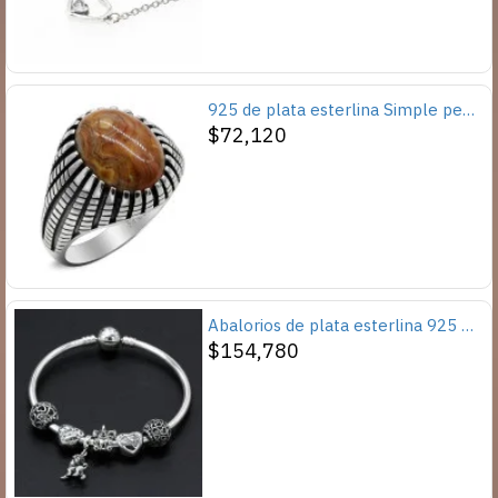
925 de plata esterlina Simple personalidad Natural de ágata loco de piedra de los hombres y las mujeres anillos de tendencia Retro turco de los hombres anillos de boda
$72,120
Abalorios de plata esterlina 925 pura, abalorios de animales, elefante, hipopótamo, corazones, pulsera artesanal
$154,780