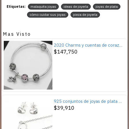
Etiquetas:
malaquita joyas
ideas de joyería
joyas de plata
cómo cuidar sus joyas
pieza de joyería
Mas Visto
2020 Charms y cuentas de corazón, pulseras románticas de Cupido de circón rosa, joyería DIY, corazones en toda la prenda
$147,750
925 conjuntos de joyas de plata para 2019 conjunto de collares de corazón de amor para mujer regalo de joyería de boda
$39,910