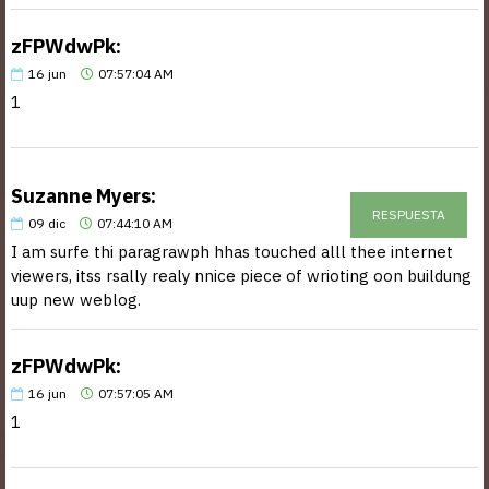
zFPWdwPk:
16
jun
07:57:04 AM
1
Suzanne Myers:
RESPUESTA
09
dic
07:44:10 AM
I am surfe thi paragrawph hhas touched alll thee internet
viewers, itss rsally realy nnice piece of wrioting oon buildung
uup new weblog.
zFPWdwPk:
16
jun
07:57:05 AM
1