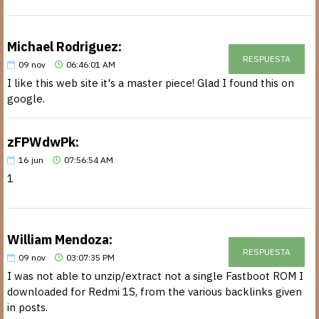
Michael Rodriguez:
RESPUESTA
09
nov
06:46:01 AM
I like this web site it's a master piece! Glad I found this on
google.
zFPWdwPk:
16
jun
07:56:54 AM
1
William Mendoza:
RESPUESTA
09
nov
03:07:35 PM
I was not able to unzip/extract not a single Fastboot ROM I
downloaded for Redmi 1S, from the various backlinks given
in posts.