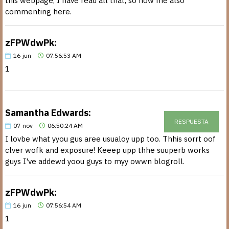
this webpage, I have read all that, so now me also
commenting here.
zFPWdwPk:
16
jun
07:56:53 AM
1
Samantha Edwards:
RESPUESTA
07
nov
06:50:24 AM
I lovbe what yyou gus aree usualoy upp too. Thhis sorrt oof
clver wofk and exposure! Keeep upp thhe suuperb works
guys I've addewd yoou guys to myy owwn blogroll.
zFPWdwPk:
16
jun
07:56:54 AM
1