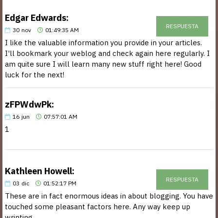
Edgar Edwards:
RESPUESTA
30
nov
01:49:35 AM
I like the valuable information you provide in your articles.
I'll bookmark your weblog and check again here regularly. I
am quite sure I will learn many new stuff right here! Good
luck for the next!
zFPWdwPk:
16
jun
07:57:01 AM
1
Kathleen Howell:
RESPUESTA
03
dic
01:52:17 PM
These are in fact enormous ideas in about blogging. You have
touched some pleasant factors here. Any way keep up
wrinting.