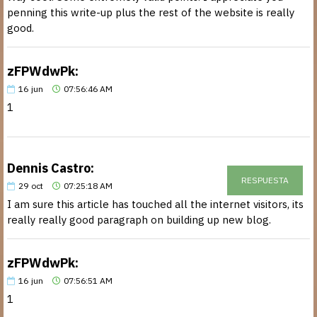
penning this write-up plus the rest of the website is really
good.
zFPWdwPk:
16
jun
07:56:46 AM
1
Dennis Castro:
RESPUESTA
29
oct
07:25:18 AM
I am sure this article has touched all the internet visitors, its
really really good paragraph on building up new blog.
zFPWdwPk:
16
jun
07:56:51 AM
1