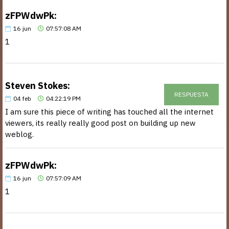
zFPWdwPk:
16
jun
07:57:08 AM
1
Steven Stokes:
RESPUESTA
04
feb
04:22:19 PM
I am sure this piece of writing has touched all the internet
viewers, its really really good post on building up new
weblog.
zFPWdwPk:
16
jun
07:57:09 AM
1