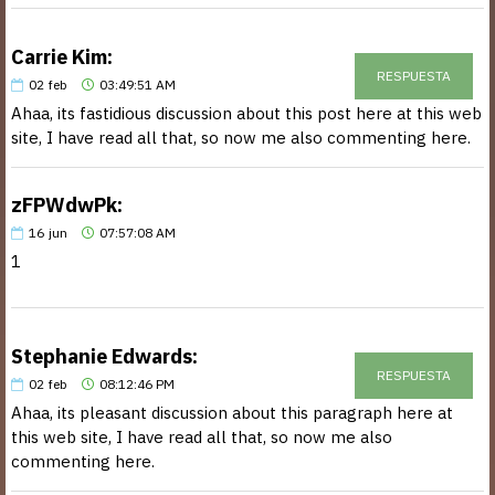
Carrie Kim:
RESPUESTA
02
feb
03:49:51 AM
Ahaa, its fastidious discussion about this post here at this web
site, I have read all that, so now me also commenting here.
zFPWdwPk:
16
jun
07:57:08 AM
1
Stephanie Edwards:
RESPUESTA
02
feb
08:12:46 PM
Ahaa, its pleasant discussion about this paragraph here at
this web site, I have read all that, so now me also
commenting here.