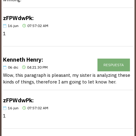
zFPWdwPk:
16
jun
07:57:02 AM
1
Kenneth Henry:
RESPUESTA
06
dic
04:21:30 PM
Wow, this paragraph is pleasant, my sister is analyzing these
kinds of things, therefore I am going to let know her.
zFPWdwPk:
16
jun
07:57:02 AM
1