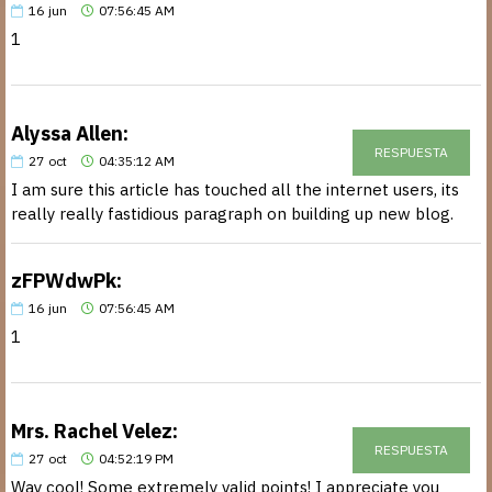
16
jun
07:56:45 AM
1
Alyssa Allen:
RESPUESTA
27
oct
04:35:12 AM
I am sure this article has touched all the internet users, its
really really fastidious paragraph on building up new blog.
zFPWdwPk:
16
jun
07:56:45 AM
1
Mrs. Rachel Velez:
RESPUESTA
27
oct
04:52:19 PM
Way cool! Some extremely valid points! I appreciate you