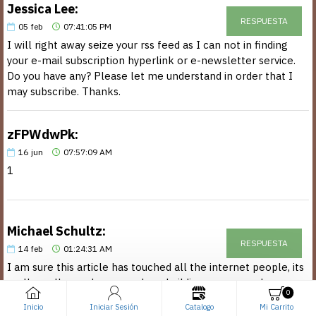
Jessica Lee:
RESPUESTA
05
feb
07:41:05 PM
I will right away seize your rss feed as I can not in finding
your e-mail subscription hyperlink or e-newsletter service.
Do you have any? Please let me understand in order that I
may subscribe. Thanks.
zFPWdwPk:
16
jun
07:57:09 AM
1
Michael Schultz:
RESPUESTA
14
feb
01:24:31 AM
I am sure this article has touched all the internet people, its
really really good paragraph on building up new webpage.
0
Inicio
Iniciar Sesión
Catalogo
Mi Carrito