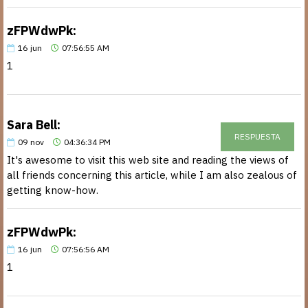
zFPWdwPk:
16
jun
07:56:55 AM
1
Sara Bell:
RESPUESTA
09
nov
04:36:34 PM
It's awesome to visit this web site and reading the views of
all friends concerning this article, while I am also zealous of
getting know-how.
zFPWdwPk:
16
jun
07:56:56 AM
1