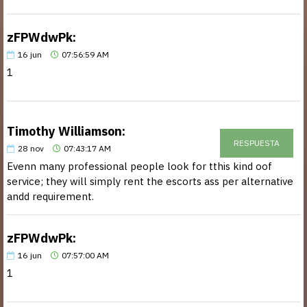
zFPWdwPk:
16
jun
07:56:59 AM
1
Timothy Williamson:
RESPUESTA
28
nov
07:43:17 AM
Evenn many professional people look for tthis kind oof
service; they will simply rent the escorts ass per alternative
andd requirement.
zFPWdwPk:
16
jun
07:57:00 AM
1