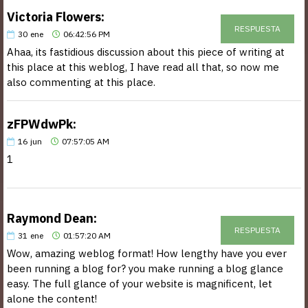
Victoria Flowers:
RESPUESTA
30
ene
06:42:56 PM
Ahaa, its fastidious discussion about this piece of writing at
this place at this weblog, I have read all that, so now me
also commenting at this place.
zFPWdwPk:
16
jun
07:57:05 AM
1
Raymond Dean:
RESPUESTA
31
ene
01:57:20 AM
Wow, amazing weblog format! How lengthy have you ever
been running a blog for? you make running a blog glance
easy. The full glance of your website is magnificent, let
alone the content!