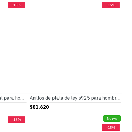
-15%
-15%
Anillo Vintage de ágata Natural para hombre, de plata 925 pura auténtica, anillo Con garra de trébol de la suerte, joyería fina de piedra CZ, regalo de moda
Anillos de plata de ley s925 para hombre y mujer, joyería de compromiso/boda, turquesa Natural, Punk, Turquía
$81,620
Nuevo
-15%
-15%