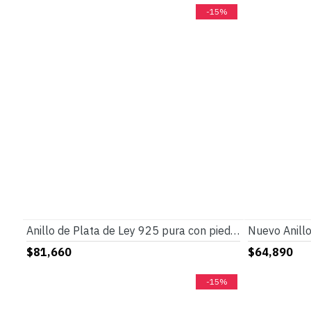
-15%
Anillo de Plata de Ley 925 pura con piedra turquesa Natural para hombre, anillo de sello con líneas de garra estampadas, anillo de fiesta Vintage, joyería fina
$81,660
$64,890
-15%