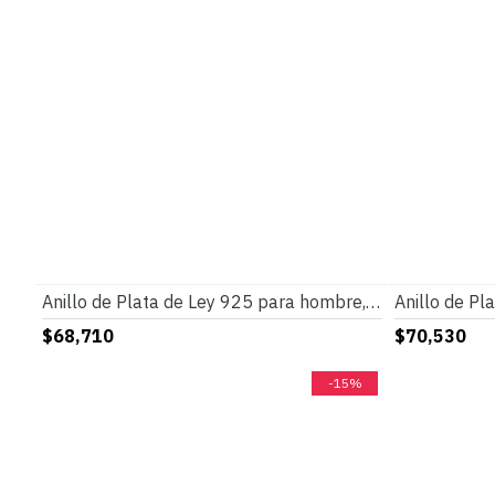
Anillo de Plata de Ley 925 para hombre, anillo con adorno de piedra de ónix Natural negra, anillos de pareja de plata tailandesa Punk Vintage para mujer
$68,710
$70,530
-15%