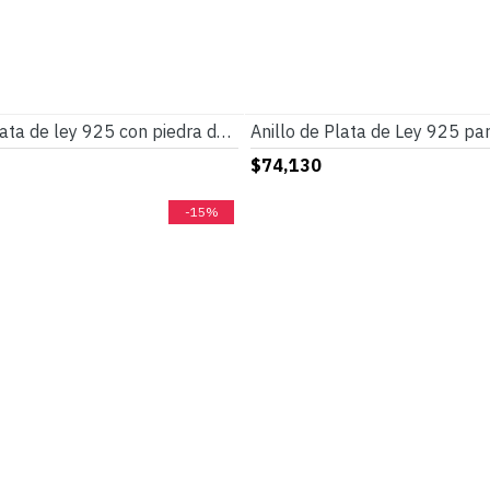
Anillos de plata de ley 925 con piedra de ágata para hombre y mujer, joyas de boda antiguas, joyería Punk Rock turca, regalo
$74,130
-15%