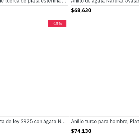
Pendientes de tuerca de plata esterlina 925 para mujer y niña, joyería bonita con número de la suerte 8, anillos de boda/Fiesta, joyería fina
$68,630
-15%
Anillo de plata de ley S925 con ágata Natural negra para hombre, joyería Punk turca Vintage, conjunto de joyas de tendencia, anillos para pareja, anillos para mujer
$74,130