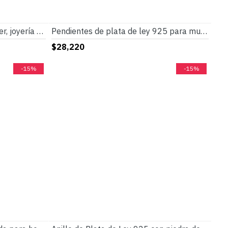
Anillos de plata 925 para mujer, joyería elegante de belleza para mujer, anillo grande de flor de CZ, joyería de moda, regalo, anillos de boda finos
Pendientes de plata de ley 925 para mujer, aretes simples de circonita dorada a la moda, estilo Punk para mujeres y niñas, regalo de joyería para fiesta y boda
$28,220
-15%
-15%