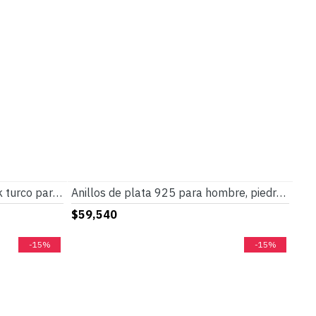
Anillo de joyería de estilo Punk turco para hombre con cianita Natural azul cielo, anillo de esmalte de circonia cúbica Retro de Plata de Ley 925, regalos para hombres y mujeres
Anillos de plata 925 para hombre, piedra de fluorita Natural púrpura hecha a mano, diseño exquisito, regalo único de boda, joyería fina
$59,540
-15%
-15%