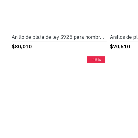
Anillo de plata de ley S925 para hombre, joyería hecha a mano de circonita azul, estilo Punk, regalo de San Valentín, regalo de aniversario
$80,010
$70,510
-15%