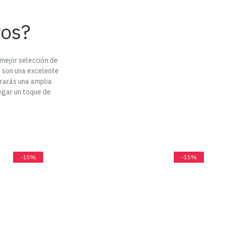
ros?
 mejor selección de
 son una excelente
rarás una amplia
egar un toque de
-15%
-15%