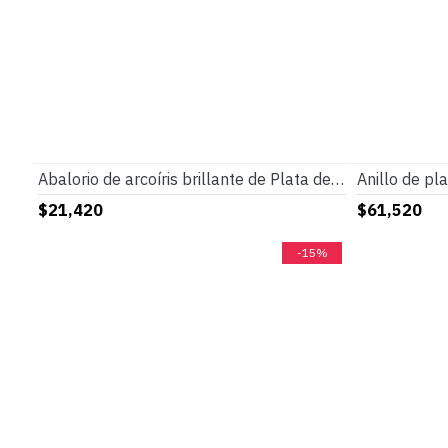
Abalorio de arcoíris brillante de Plata de Ley 925 compatible con pulsera Original Pandora, abalorio de estrella de arcoíris brillante, joyería de moda
$21,420
$61,520
-15%