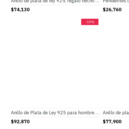
Anillo de plata de ley 925, regalo hecho a mano para hombres y mujeres, piedra de ágata de ojo natural, anillo de corona vintage, regalo de hombre CZ negro
$74,130
$26,760
-15%
Anillo de Plata de Ley 925 para hombre y mujer, joyería clásica de amatista Natural Vintage, Punk, envío gratis
$92,870
$77,900