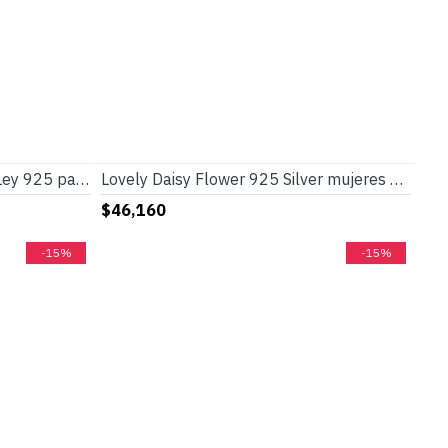
Anillos de pareja de Plata de Ley 925 para amantes, estilo clásico Simple para hombres y mujeres, joyería de compromiso, anillos de boda finos
Lovely Daisy Flower 925 Silver mujeres Stud pendientes y colgantes collar conjuntos de joyas para 2019
$46,160
-15%
-15%