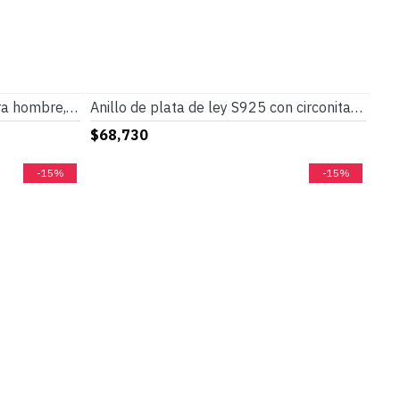
Anillo de Plata de Ley 925 para hombre, anillo de piedra de ágata de ojo Natural, joyería de estilo Punk turco clásico Retro, anillo de plata con piedra
Anillo de plata de ley S925 con circonita azul, sortija hecha A mano, diseño de fiesta, Festival
$68,730
-15%
-15%