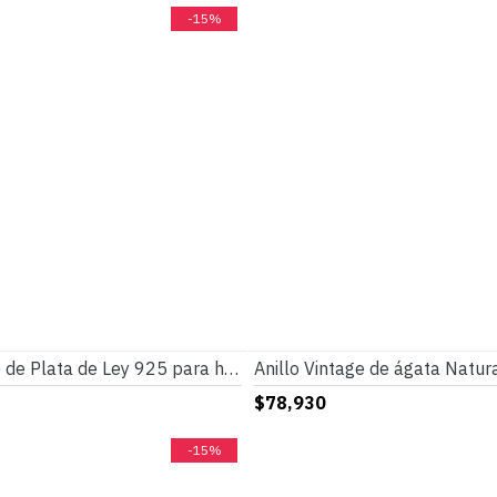
-15%
Nuevo Anillo de Plata de Ley 925 para hombre, anillo de piedra de ágata Natural, joyería turca, anillo de pareja de Rock a la moda para mujer
$78,930
-15%