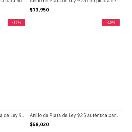
Anillo de ágata Natural Ovalada para hombre, Plata de Ley 925 auténtica, hecho a mano, turco, Retro, Punk, joyería, regalo de boda
Anillo de Plata de Ley 925 con piedra de ágata Natural para hombre, joyería fina con diseño exquisito, de CZ negro, para boda
$73,950
-15%
-15%
Anillo turco para hombre, Plata de Ley 925, piedra lapislázuli Vintage con anillos a rayas, joyería fina de plata para regalo de marido masculino
Anillo de Plata de Ley 925 auténtica para hombre, anillo ovalado grande de esmalte negro para hombre, estilo Retro Vintage, joyería turca hecha a mano, regalo
$58,030