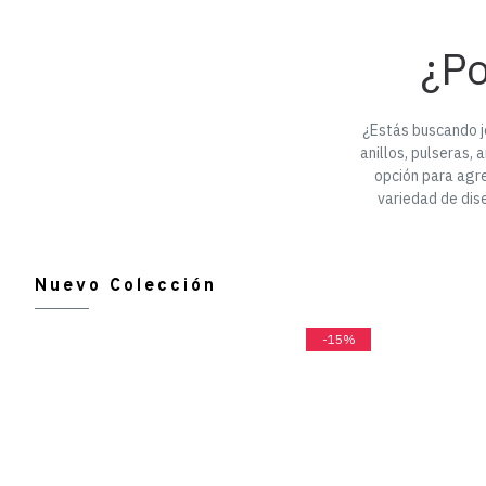
¿Po
¿Estás buscando jo
anillos, pulseras,
opción para agr
variedad de dis
Nuevo Colección
-15%