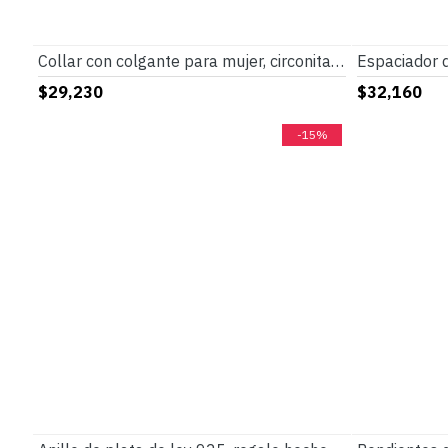
Collar con colgante para mujer, circonita de plata 925, gato transparente, estilo Punk brillante geométrico para mujer, regalos de joyería para boda y Navidad
$29,230
$32,160
-15%