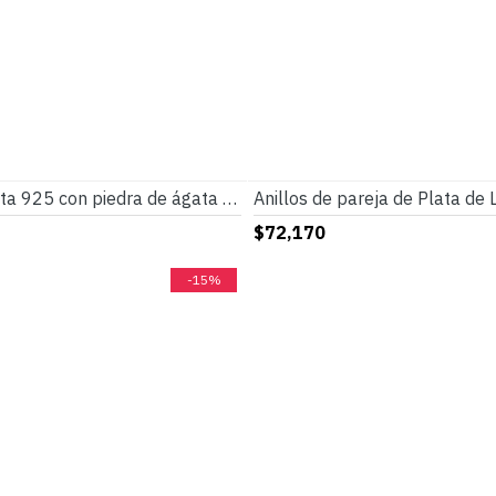
Anillo de plata 925 con piedra de ágata Natural para hombre, sortija de boda con diseño Simple y elegante, tres líneas, joyería fina
$72,170
-15%