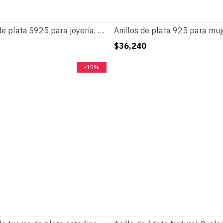
Espaciador de plata S925 para joyería, decoración de cuentas, regalo de vacaciones, pulsera DIY, decoración de oro rosa
$36,240
-15%