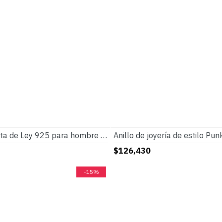
Anillo de Plata de Ley 925 para hombre con piedra de ojo de tigre azul Natural, joyería turca, anillo Punk de rayas simples para hombre, regalo de cumpleaños
$126,430
-15%