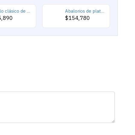
Anillo clásico de plata 925 para hombre con castillo de labradorita Natural, anillo de compromiso Retro Punk auspicioso de Turquía Constantinople
Abalorios de plata esterlina 925 pura, abalorios de animales, elefante, hipopótamo, corazones, pulsera artesanal
5,890
$154,780