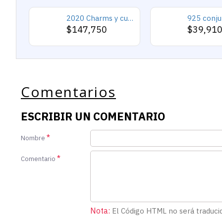
2020 Charms y cuentas de corazón, pulseras románticas de Cupido de circón rosa, joyería DIY, corazones en toda la prenda
$147,750
$39,91
Comentarios
ESCRIBIR UN COMENTARIO
Nombre
Comentario
Nota:
El Código HTML no será traduci