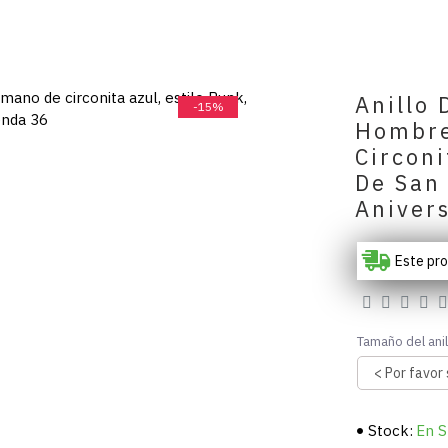
Anillo 
-15%
Hombre
Circoni
De San 
Aniver
Este pr
Tamaño del anil
Stock:
En S