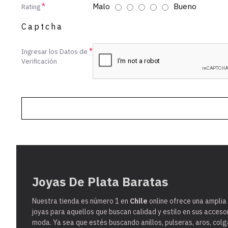
Malo
Bueno
Rating
Captcha
Ingresar los Datos de
Verificación
Joyas De Plata Baratas
Nuestra tienda es
número 1 en
Chile
online ofrece una amplia
joyas para aquellos que buscan calidad y estilo en sus acceso
moda. Ya sea que estés buscando anillos, pulseras, aros, colg