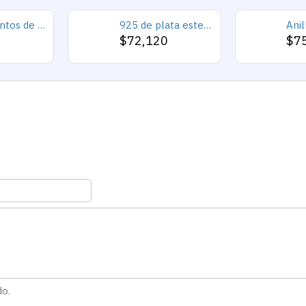
925 conjuntos de joyas de plata para 2019 conjunto de collares de corazón de amor para mujer regalo de joyería de boda
925 de plata esterlina Simple personalidad Natural de ágata loco de piedra de los hombres y las mujeres anillos de tendencia Retro turco de los hombres anillos de boda
0
$72,120
$7
do.