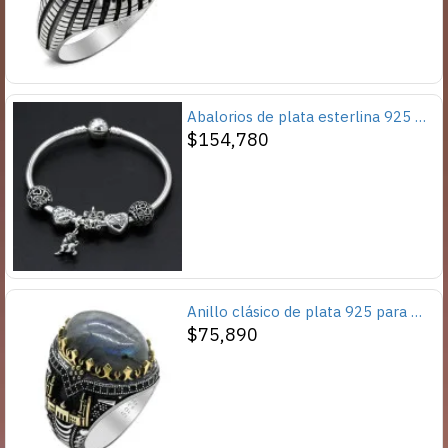
Abalorios de plata esterlina 925 pura, abalorios de animales, elefante, hipopótamo, corazones, pulsera artesanal
$154,780
Anillo clásico de plata 925 para hombre con castillo de labradorita Natural, anillo de compromiso Retro Punk auspicioso de Turquía Constantinople
$75,890