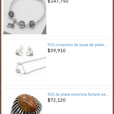
$147,750
925 conjuntos de joyas de plata para 2019 conjunto de collares de corazón de amor para mujer regalo de joyería de boda
$39,910
925 de plata esterlina Simple personalidad Natural de ágata loco de piedra de los hombres y las mujeres anillos de tendencia Retro turco de los hombres anillos de boda
$72,120