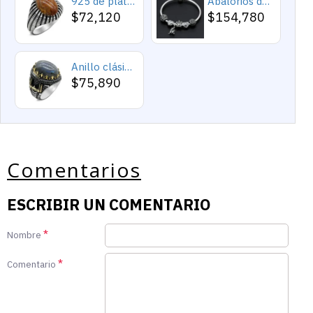
925 de plata esterlina Simple personalidad Natural de ágata loco de piedra de los hombres y las mujeres anillos de tendencia Retro turco de los hombres anillos de boda
Abalorios de plata esterlina 925 pura, abalorios de animales, elefante, hipopótamo, corazones, pulsera artesanal
$72,120
$154,780
Anillo clásico de plata 925 para hombre con castillo de labradorita Natural, anillo de compromiso Retro Punk auspicioso de Turquía Constantinople
$75,890
Comentarios
ESCRIBIR UN COMENTARIO
Nombre
Comentario