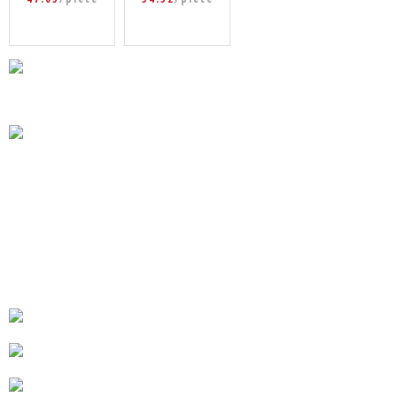
5, abalorio d
abalorios de
e corazón de
animales, el
amor de avió
efante, hipo
n lleno de CZ
pótamo, cora
transparent
zones, pulse
e, joyería ar
ra artesanal
tesanal