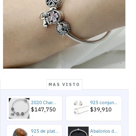
MAS VISTO
2020 Charms y cuentas de corazón, pulseras románticas de Cupido de circón rosa, joyería DIY, corazones en toda la prenda
925 conjuntos de joyas de plata para 2019 conjunto de collares de corazón de amor para mujer regalo de joyería de boda
$147,750
$39,910
925 de plata esterlina Simple personalidad Natural de ágata loco de piedra de los hombres y las mujeres anillos de tendencia Retro turco de los hombres anillos de boda
Abalorios de plata esterlina 925 pura, abalorios de animales, elefante, hipopótamo, corazones, pulsera artesanal