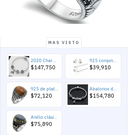
MAS VISTO
2020 Charms y cuentas de corazón, pulseras románticas de Cupido de circón rosa, joyería DIY, corazones en toda la prenda
925 conjuntos de joyas de plata para 2019 conjunto de collares de corazón de amor para mujer regalo de joyería de boda
$147,750
$39,910
925 de plata esterlina Simple personalidad Natural de ágata loco de piedra de los hombres y las mujeres anillos de tendencia Retro turco de los hombres anillos de boda
Abalorios de plata esterlina 925 pura, abalorios de animales, elefante, hipopótamo, corazones, pulsera artesanal
$72,120
$154,780
Anillo clásico de plata 925 para hombre con castillo de labradorita Natural, anillo de compromiso Retro Punk auspicioso de Turquía Constantinople
$75,890