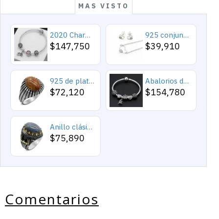
MAS VISTO
2020 Charms y cuentas de corazón, pulseras románticas de Cupido de circón rosa, joyería DIY, corazones en toda la prenda
925 conjuntos de joyas de plata para 2019 conjunto de collares de corazón de amor para mujer regalo de joyería de boda
$147,750
$39,910
925 de plata esterlina Simple personalidad Natural de ágata loco de piedra de los hombres y las mujeres anillos de tendencia Retro turco de los hombres anillos de boda
Abalorios de plata esterlina 925 pura, abalorios de animales, elefante, hipopótamo, corazones, pulsera artesanal
$72,120
$154,780
Anillo clásico de plata 925 para hombre con castillo de labradorita Natural, anillo de compromiso Retro Punk auspicioso de Turquía Constantinople
$75,890
Comentarios