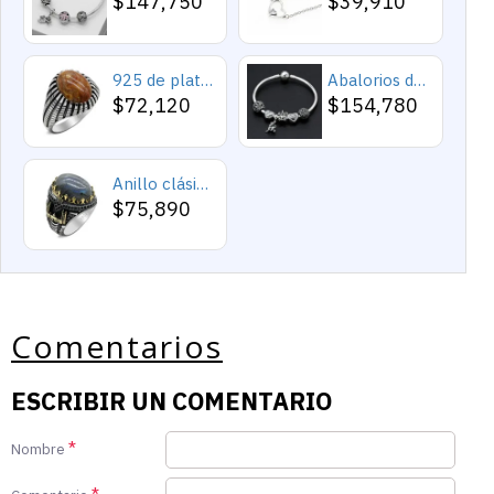
$147,750
$39,910
925 de plata esterlina Simple personalidad Natural de ágata loco de piedra de los hombres y las mujeres anillos de tendencia Retro turco de los hombres anillos de boda
Abalorios de plata esterlina 925 pura, abalorios de animales, elefante, hipopótamo, corazones, pulsera artesanal
$72,120
$154,780
Anillo clásico de plata 925 para hombre con castillo de labradorita Natural, anillo de compromiso Retro Punk auspicioso de Turquía Constantinople
$75,890
Comentarios
ESCRIBIR UN COMENTARIO
Nombre