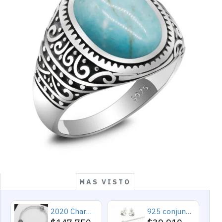
MAS VISTO
2020 Charms y cuentas de corazón, pulseras románticas de Cupido de circón rosa, joyería DIY, corazones en toda la prenda
925 conjuntos de joyas de plata para 2019 conjunto de collares de corazón de amor para mujer regalo de joyería de boda