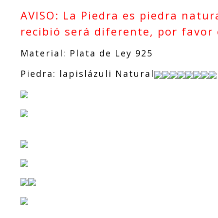
los turco Ani
AVISO: La Piedra es piedra natura
llos y joyas
para boda an
illo para ho
recibió será diferente, por favor
mbre con pie
dra
Material: Plata de Ley 925
Piedra: lapislázuli Natural