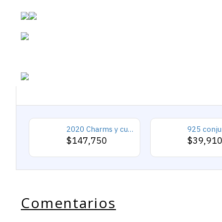
2020 Charms y cuentas de corazón, pulseras románticas de Cupido de circón rosa, joyería DIY, corazones en toda la prenda
$147,750
$39,91
Comentarios