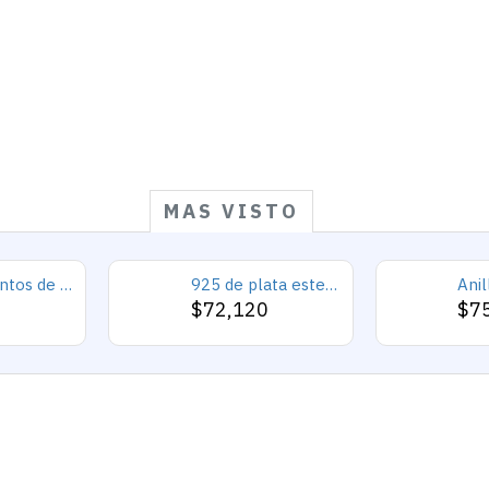
MAS VISTO
925 conjuntos de joyas de plata para 2019 conjunto de collares de corazón de amor para mujer regalo de joyería de boda
925 de plata esterlina Simple personalidad Natural de ágata loco de piedra de los hombres y las mujeres anillos de tendencia Retro turco de los hombres anillos de boda
0
$72,120
$7