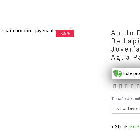
Anillo 
-15%
De Lap
Joyería
Agua P
Este pr
Tamaño del anil
Stock:
En S