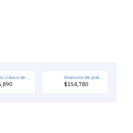
Anillo clásico de plata 925 para hombre con castillo de labradorita Natural, anillo de compromiso Retro Punk auspicioso de Turquía Constantinople
Abalorios de plata esterlina 925 pura, abalorios de animales, elefante, hipopótamo, corazones, pulsera artesanal
5,890
$154,780