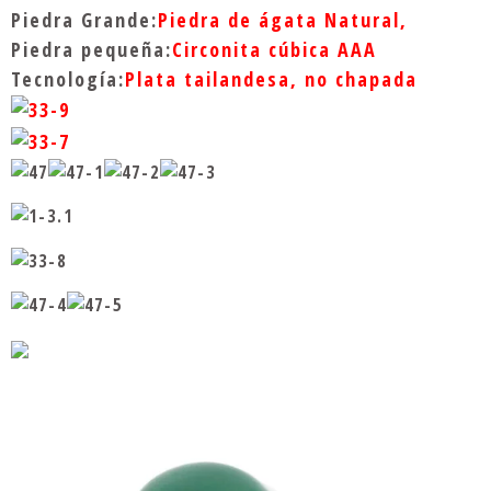
age, anillo d
a
los turco Ani
Piedra Grande:
Piedra de ágata Natural,
e pavo de es
llos y joyas
tilo fresco
para boda an
Piedra pequeña:
Circonita cúbica AAA
illo para ho
mbre con pie
Tecnología:
Plata tailandesa, no chapada
dra