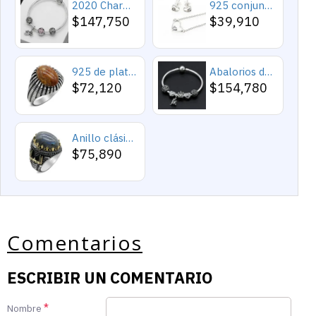
2020 Charms y cuentas de corazón, pulseras románticas de Cupido de circón rosa, joyería DIY, corazones en toda la prenda
925 conjuntos de joyas de plata para 2019 conjunto de collares de corazón de amor para mujer regalo de joyería de boda
$147,750
$39,910
925 de plata esterlina Simple personalidad Natural de ágata loco de piedra de los hombres y las mujeres anillos de tendencia Retro turco de los hombres anillos de boda
Abalorios de plata esterlina 925 pura, abalorios de animales, elefante, hipopótamo, corazones, pulsera artesanal
$72,120
$154,780
Anillo clásico de plata 925 para hombre con castillo de labradorita Natural, anillo de compromiso Retro Punk auspicioso de Turquía Constantinople
$75,890
Comentarios
ESCRIBIR UN COMENTARIO
Nombre