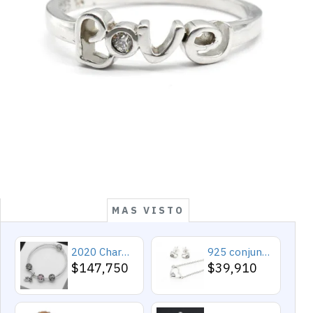
MAS VISTO
2020 Charms y cuentas de corazón, pulseras románticas de Cupido de circón rosa, joyería DIY, corazones en toda la prenda
925 conjuntos de joyas de plata para 2019 conjunto de collares de corazón de amor para mujer regalo de joyería de boda
$147,750
$39,910