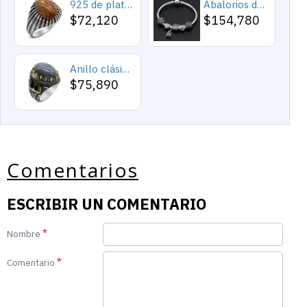
925 de plata esterlina Simple personalidad Natural de ágata loco de piedra de los hombres y las mujeres anillos de tendencia Retro turco de los hombres anillos de boda
Abalorios de plata esterlina 925 pura, abalorios de animales, elefante, hipopótamo, corazones, pulsera artesanal
$72,120
$154,780
Anillo clásico de plata 925 para hombre con castillo de labradorita Natural, anillo de compromiso Retro Punk auspicioso de Turquía Constantinople
$75,890
Comentarios
ESCRIBIR UN COMENTARIO
Nombre
Comentario