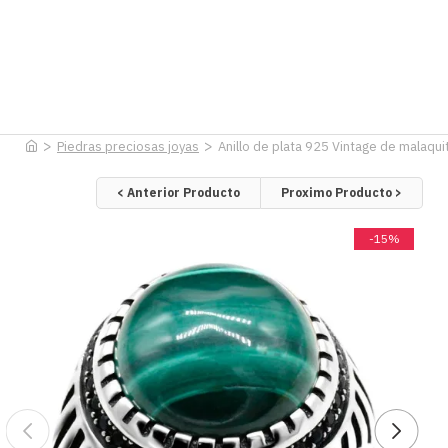
Piedras preciosas joyas
Anillo de plata 925 Vintage de malaquit
< Anterior Producto
Proximo Producto >
-15%