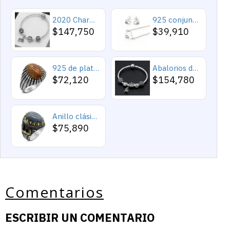
2020 Charms y cuentas de corazón, pulseras románticas de Cupido de circón rosa, joyería DIY, corazones en toda la prenda
925 conjuntos de joyas de plata para 2019 conjunto de collares de corazón de amor para mujer regalo de joyería de boda
$147,750
$39,910
925 de plata esterlina Simple personalidad Natural de ágata loco de piedra de los hombres y las mujeres anillos de tendencia Retro turco de los hombres anillos de boda
Abalorios de plata esterlina 925 pura, abalorios de animales, elefante, hipopótamo, corazones, pulsera artesanal
$72,120
$154,780
Anillo clásico de plata 925 para hombre con castillo de labradorita Natural, anillo de compromiso Retro Punk auspicioso de Turquía Constantinople
$75,890
Comentarios
ESCRIBIR UN COMENTARIO