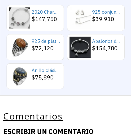
2020 Charms y cuentas de corazón, pulseras románticas de Cupido de circón rosa, joyería DIY, corazones en toda la prenda
925 conjuntos de joyas de plata para 2019 conjunto de collares de corazón de amor para mujer regalo de joyería de boda
$147,750
$39,910
925 de plata esterlina Simple personalidad Natural de ágata loco de piedra de los hombres y las mujeres anillos de tendencia Retro turco de los hombres anillos de boda
Abalorios de plata esterlina 925 pura, abalorios de animales, elefante, hipopótamo, corazones, pulsera artesanal
$72,120
$154,780
Anillo clásico de plata 925 para hombre con castillo de labradorita Natural, anillo de compromiso Retro Punk auspicioso de Turquía Constantinople
$75,890
Comentarios
ESCRIBIR UN COMENTARIO