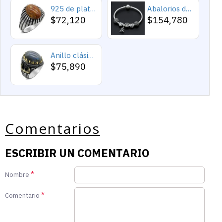
925 de plata esterlina Simple personalidad Natural de ágata loco de piedra de los hombres y las mujeres anillos de tendencia Retro turco de los hombres anillos de boda
Abalorios de plata esterlina 925 pura, abalorios de animales, elefante, hipopótamo, corazones, pulsera artesanal
$72,120
$154,780
Anillo clásico de plata 925 para hombre con castillo de labradorita Natural, anillo de compromiso Retro Punk auspicioso de Turquía Constantinople
$75,890
Comentarios
ESCRIBIR UN COMENTARIO
Nombre
Comentario