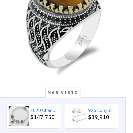
MAS VISTO
2020 Charms y cuentas de corazón, pulseras románticas de Cupido de circón rosa, joyería DIY, corazones en toda la prenda
925 conjuntos de joyas de plata para 2019 conjunto de collares de corazón de amor para mujer regalo de joyería de boda
$147,750
$39,910