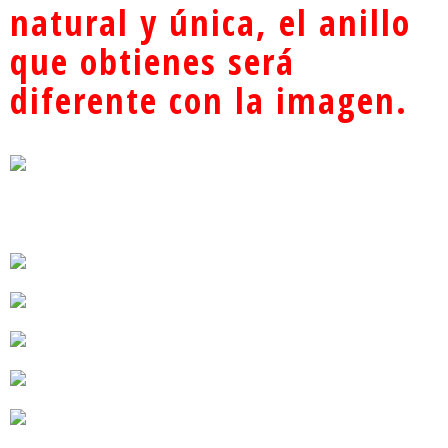
natural y única, el anillo
e fiesta Vint
a fiesta/bod
hombres anil
age, anillo d
a
los turco Ani
e pavo de es
llos y joyas
que obtienes será
tilo fresco
para boda an
illo para ho
mbre con pie
diferente con la imagen.
dra