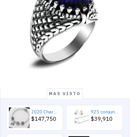
MAS VISTO
2020 Charms y cuentas de corazón, pulseras románticas de Cupido de circón rosa, joyería DIY, corazones en toda la prenda
925 conjuntos de joyas de plata para 2019 conjunto de collares de corazón de amor para mujer regalo de joyería de boda
$147,750
$39,910