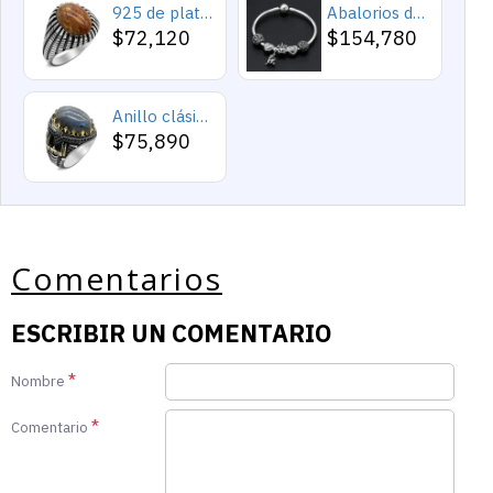
925 de plata esterlina Simple personalidad Natural de ágata loco de piedra de los hombres y las mujeres anillos de tendencia Retro turco de los hombres anillos de boda
Abalorios de plata esterlina 925 pura, abalorios de animales, elefante, hipopótamo, corazones, pulsera artesanal
$72,120
$154,780
Anillo clásico de plata 925 para hombre con castillo de labradorita Natural, anillo de compromiso Retro Punk auspicioso de Turquía Constantinople
$75,890
Comentarios
ESCRIBIR UN COMENTARIO
Nombre
Comentario