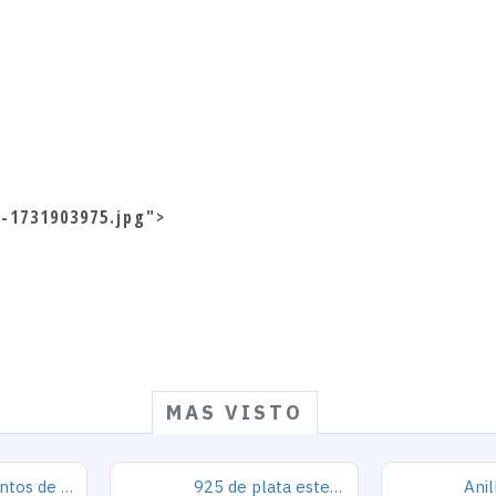
-1731903975.jpg">
MAS VISTO
925 conjuntos de joyas de plata para 2019 conjunto de collares de corazón de amor para mujer regalo de joyería de boda
925 de plata esterlina Simple personalidad Natural de ágata loco de piedra de los hombres y las mujeres anillos de tendencia Retro turco de los hombres anillos de boda