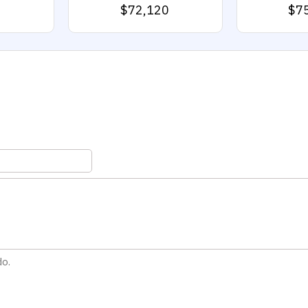
0
$72,120
$7
do.