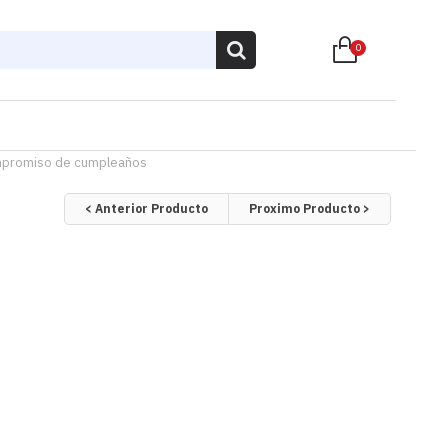
0
 compromiso de cumpleaños
< Anterior Producto
Proximo Producto >