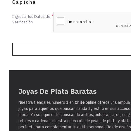
Captcha
Ingresar los Datos de
Verificación
Joyas De Plata Baratas
Nuestra tienda es
número 1 en
Chile
online ofrece una amplia
joyas para aquellos que buscan calidad y estilo en sus acceso
moda. Ya sea que estés buscando anillos, pulseras, aros, colg
relojes o cadenas, nuestra colección de joyas de plata y plat
perfecta para complementar tu estilo personal. Desde diseño