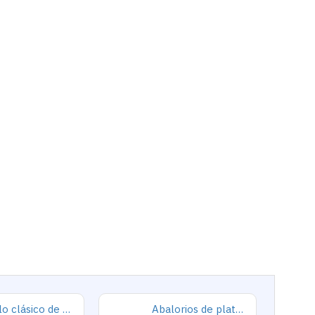
Anillo clásico de plata 925 para hombre con castillo de labradorita Natural, anillo de compromiso Retro Punk auspicioso de Turquía Constantinople
Abalorios de plata esterlina 925 pura, abalorios de animales, elefante, hipopótamo, corazones, pulsera artesanal