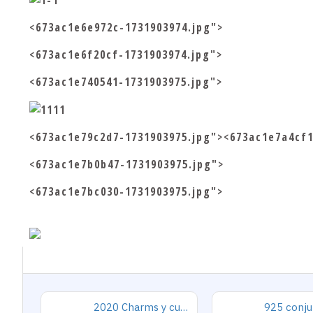
<673ac1e6e972c-1731903974.jpg">
<673ac1e6f20cf-1731903974.jpg">
<673ac1e740541-1731903975.jpg">
<673ac1e79c2d7-1731903975.jpg"><673ac1e7a4cf1
<673ac1e7b0b47-1731903975.jpg">
<673ac1e7bc030-1731903975.jpg">
2020 Charms y cuentas de corazón, pulseras románticas de Cupido de circón rosa, joyería DIY, corazones en toda la prenda