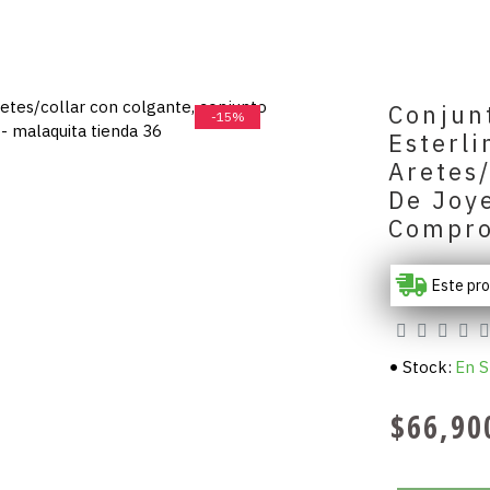
Conjunt
-15%
Esterli
Aretes/
De Joy
Compro
Este pr
Stock:
En S
$66,90