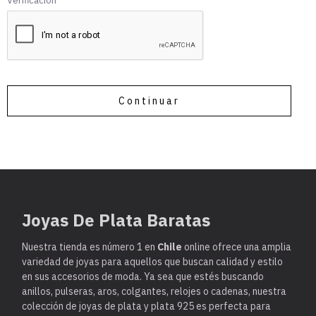
Verificación
Continuar
Joyas De Plata Baratas
Nuestra tienda es
número 1 en
Chile
online ofrece una amplia
variedad de joyas para aquellos que buscan calidad y estilo
en sus accesorios de moda. Ya sea que estés buscando
anillos, pulseras, aros, colgantes, relojes o cadenas, nuestra
colección de joyas de plata y plata 925 es perfecta para