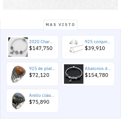
MAS VISTO
2020 Charms y cuentas de corazón, pulseras románticas de Cupido de circón rosa, joyería DIY, corazones en toda la prenda
925 conjuntos de joyas de plata para 2019 conjunto de collares de corazón de amor para mujer regalo de joyería de boda
$147,750
$39,910
925 de plata esterlina Simple personalidad Natural de ágata loco de piedra de los hombres y las mujeres anillos de tendencia Retro turco de los hombres anillos de boda
Abalorios de plata esterlina 925 pura, abalorios de animales, elefante, hipopótamo, corazones, pulsera artesanal
$72,120
$154,780
Anillo clásico de plata 925 para hombre con castillo de labradorita Natural, anillo de compromiso Retro Punk auspicioso de Turquía Constantinople
$75,890