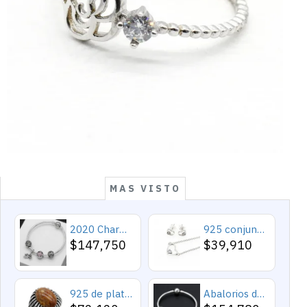
MAS VISTO
2020 Charms y cuentas de corazón, pulseras románticas de Cupido de circón rosa, joyería DIY, corazones en toda la prenda
925 conjuntos de joyas de plata para 2019 conjunto de collares de corazón de amor para mujer regalo de joyería de boda
$147,750
$39,910
925 de plata esterlina Simple personalidad Natural de ágata loco de piedra de los hombres y las mujeres anillos de tendencia Retro turco de los hombres anillos de boda
Abalorios de plata esterlina 925 pura, abalorios de animales, elefante, hipopótamo, corazones, pulsera artesanal