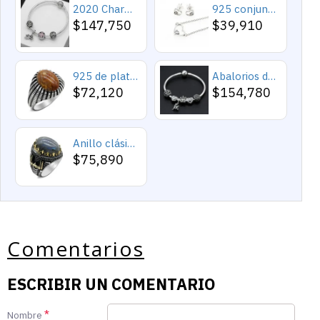
2020 Charms y cuentas de corazón, pulseras románticas de Cupido de circón rosa, joyería DIY, corazones en toda la prenda
925 conjuntos de joyas de plata para 2019 conjunto de collares de corazón de amor para mujer regalo de joyería de boda
$147,750
$39,910
925 de plata esterlina Simple personalidad Natural de ágata loco de piedra de los hombres y las mujeres anillos de tendencia Retro turco de los hombres anillos de boda
Abalorios de plata esterlina 925 pura, abalorios de animales, elefante, hipopótamo, corazones, pulsera artesanal
$72,120
$154,780
Anillo clásico de plata 925 para hombre con castillo de labradorita Natural, anillo de compromiso Retro Punk auspicioso de Turquía Constantinople
$75,890
Comentarios
ESCRIBIR UN COMENTARIO
Nombre