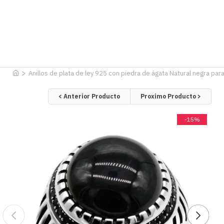
Anillos de plata de ley 925 con piedra de ágata Natural negra para
< Anterior Producto
Proximo Producto >
-15%