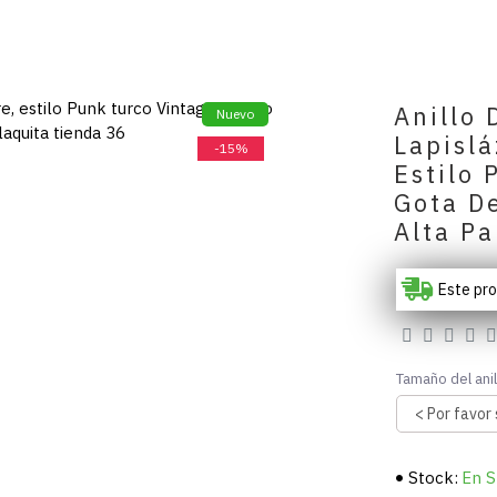
Anillo 
Nuevo
Lapisl
-15%
Estilo 
Gota D
Alta P
Este pr
Tamaño del anil
Stock:
En S