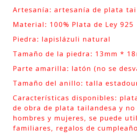
llos y joyas
para boda an
Artesanía: artesanía de plata ta
illo para ho
mbre con pie
dra
Material: 100% Plata de Ley 925
Piedra: lapislázuli natural
Tamaño de la piedra: 13mm * 1
Parte amarilla: latón (no se des
Tamaño del anillo: talla estado
Características disponibles: pla
de obra de plata tailandesa y no
hombres y mujeres, se puede util
familiares, regalos de cumpleaños