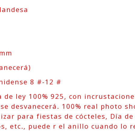
ilandesa
8mm
vanecerá)
unidense 8 #-12 #
ta de ley 100% 925, con incrustacione
 se desvanecerá. 100% real photo sho
izar para fiestas de cócteles, Día d
, etc., puede r el anillo cuando lo r