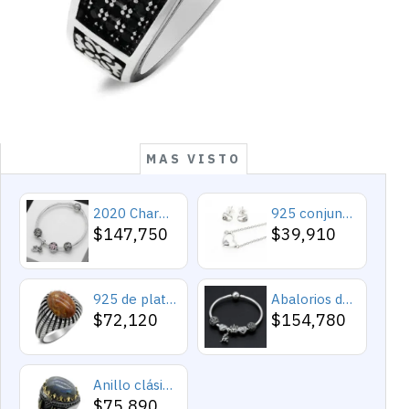
MAS VISTO
2020 Charms y cuentas de corazón, pulseras románticas de Cupido de circón rosa, joyería DIY, corazones en toda la prenda
925 conjuntos de joyas de plata para 2019 conjunto de collares de corazón de amor para mujer regalo de joyería de boda
$147,750
$39,910
925 de plata esterlina Simple personalidad Natural de ágata loco de piedra de los hombres y las mujeres anillos de tendencia Retro turco de los hombres anillos de boda
Abalorios de plata esterlina 925 pura, abalorios de animales, elefante, hipopótamo, corazones, pulsera artesanal
$72,120
$154,780
Anillo clásico de plata 925 para hombre con castillo de labradorita Natural, anillo de compromiso Retro Punk auspicioso de Turquía Constantinople
$75,890