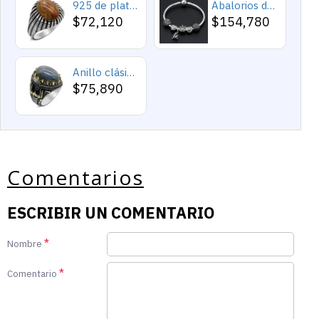
925 de plata esterlina Simple personalidad Natural de ágata loco de piedra de los hombres y las mujeres anillos de tendencia Retro turco de los hombres anillos de boda
Abalorios de plata esterlina 925 pura, abalorios de animales, elefante, hipopótamo, corazones, pulsera artesanal
$72,120
$154,780
Anillo clásico de plata 925 para hombre con castillo de labradorita Natural, anillo de compromiso Retro Punk auspicioso de Turquía Constantinople
$75,890
Comentarios
ESCRIBIR UN COMENTARIO
Nombre
Comentario