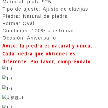
Material: plata 925
e fiesta Vint
a fiesta/bod
hombres anil
age, anillo d
a
los turco Ani
Tipo de ajuste: Ajuste de clavijas
e pavo de es
llos y joyas
tilo fresco
para boda an
Piedra: Natural de piedra
illo para ho
mbre con pie
Forma: Oval
dra
Condición: 100% a estrenar
Ocasión: Aniversario
Aviso: la piedra es natural y única.
Cada piedra que obtienes es
diferente. Por favor, compréndalo.