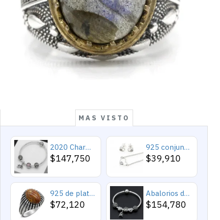
MAS VISTO
2020 Charms y cuentas de corazón, pulseras románticas de Cupido de circón rosa, joyería DIY, corazones en toda la prenda
925 conjuntos de joyas de plata para 2019 conjunto de collares de corazón de amor para mujer regalo de joyería de boda
$147,750
$39,910
925 de plata esterlina Simple personalidad Natural de ágata loco de piedra de los hombres y las mujeres anillos de tendencia Retro turco de los hombres anillos de boda
Abalorios de plata esterlina 925 pura, abalorios de animales, elefante, hipopótamo, corazones, pulsera artesanal
$72,120
$154,780