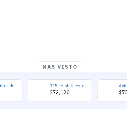
MAS VISTO
925 conjuntos de joyas de plata para 2019 conjunto de collares de corazón de amor para mujer regalo de joyería de boda
925 de plata esterlina Simple personalidad Natural de ágata loco de piedra de los hombres y las mujeres anillos de tendencia Retro turco de los hombres anillos de boda
0
$72,120
$7