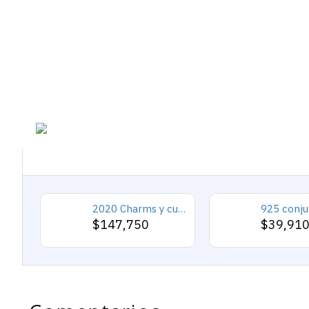
2020 Charms y cuentas de corazón, pulseras románticas de Cupido de circón rosa, joyería DIY, corazones en toda la prenda
$147,750
$39,91