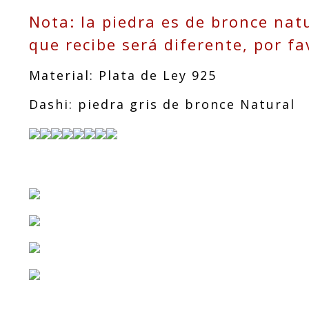
llos y joyas
para boda an
Nota: la piedra es de bronce natu
illo para ho
mbre con pie
que recibe será diferente, por f
dra
Material: Plata de Ley 925
Dashi: piedra gris de bronce Natural