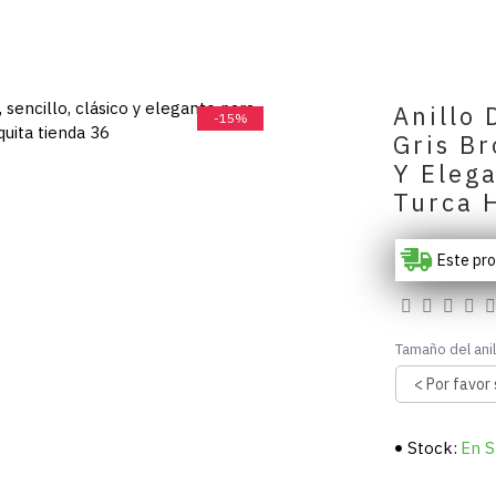
Anillo 
-15%
Gris Br
Y Eleg
Turca 
Este pr
Tamaño del anil
Stock:
En S