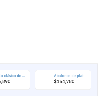
Anillo clásico de plata 925 para hombre con castillo de labradorita Natural, anillo de compromiso Retro Punk auspicioso de Turquía Constantinople
Abalorios de plata esterlina 925 pura, abalorios de animales, elefante, hipopótamo, corazones, pulsera artesanal
5,890
$154,780