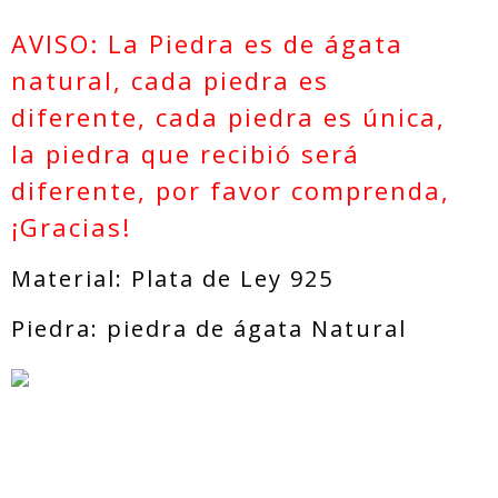
e pavo de es
llos y joyas
tilo fresco
para boda an
AVISO: La Piedra es de ágata
illo para ho
mbre con pie
natural, cada piedra es
dra
diferente, cada piedra es única,
la piedra que recibió será
diferente, por favor comprenda,
¡Gracias!
Material: Plata de Ley 925
Piedra: piedra de ágata Natural