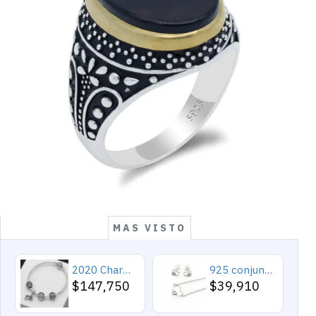
MAS VISTO
2020 Charms y cuentas de corazón, pulseras románticas de Cupido de circón rosa, joyería DIY, corazones en toda la prenda
925 conjuntos de joyas de plata para 2019 conjunto de collares de corazón de amor para mujer regalo de joyería de boda
$147,750
$39,910