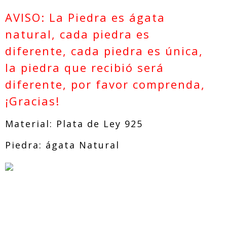
e fiesta Vint
a fiesta/bod
hombres anil
age, anillo d
a
los turco Ani
AVISO: La Piedra es ágata
e pavo de es
llos y joyas
tilo fresco
para boda an
illo para ho
natural, cada piedra es
mbre con pie
dra
diferente, cada piedra es única,
la piedra que recibió será
diferente, por favor comprenda,
¡Gracias!
Material: Plata de Ley 925
Piedra: ágata Natural