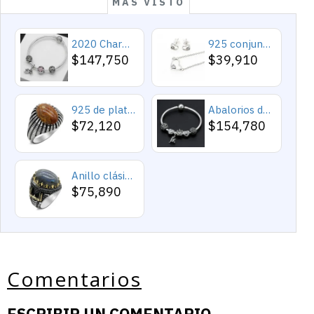
MAS VISTO
2020 Charms y cuentas de corazón, pulseras románticas de Cupido de circón rosa, joyería DIY, corazones en toda la prenda
925 conjuntos de joyas de plata para 2019 conjunto de collares de corazón de amor para mujer regalo de joyería de boda
$147,750
$39,910
925 de plata esterlina Simple personalidad Natural de ágata loco de piedra de los hombres y las mujeres anillos de tendencia Retro turco de los hombres anillos de boda
Abalorios de plata esterlina 925 pura, abalorios de animales, elefante, hipopótamo, corazones, pulsera artesanal
$72,120
$154,780
Anillo clásico de plata 925 para hombre con castillo de labradorita Natural, anillo de compromiso Retro Punk auspicioso de Turquía Constantinople
$75,890
Comentarios
ESCRIBIR UN COMENTARIO