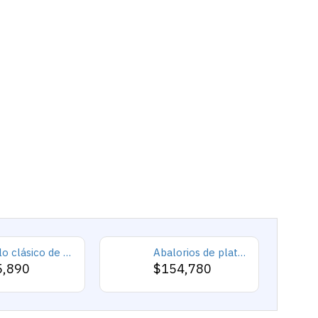
Anillo clásico de plata 925 para hombre con castillo de labradorita Natural, anillo de compromiso Retro Punk auspicioso de Turquía Constantinople
Abalorios de plata esterlina 925 pura, abalorios de animales, elefante, hipopótamo, corazones, pulsera artesanal
5,890
$154,780