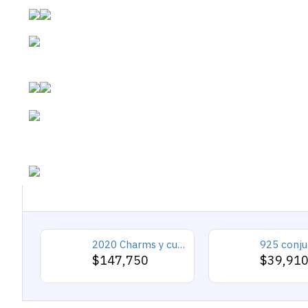
2020 Charms y cuentas de corazón, pulseras románticas de Cupido de circón rosa, joyería DIY, corazones en toda la prenda
$147,750
$39,91