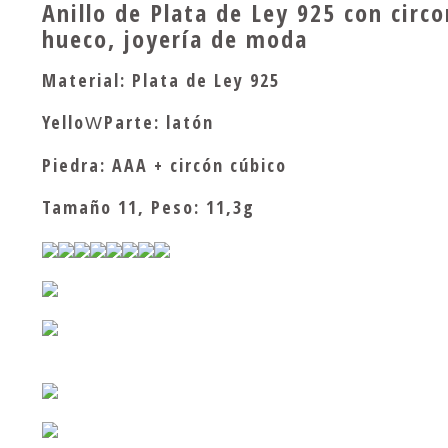
Anillo de Plata de Ley 925 con cir
llos y joyas
para boda an
hueco, joyería de moda
illo para ho
mbre con pie
dra
Material: Plata de Ley 925
Yello
Parte: latón
W
Piedra: AAA + circón cúbico
Tamaño 11, Peso: 11,3g