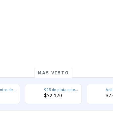
MAS VISTO
925 conjuntos de joyas de plata para 2019 conjunto de collares de corazón de amor para mujer regalo de joyería de boda
925 de plata esterlina Simple personalidad Natural de ágata loco de piedra de los hombres y las mujeres anillos de tendencia Retro turco de los hombres anillos de boda
0
$72,120
$7