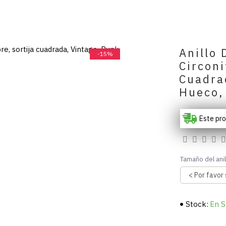
Anillo 
-15%
Circon
Cuadra
Hueco,
Este pr
Tamaño del anil
Stock:
En S