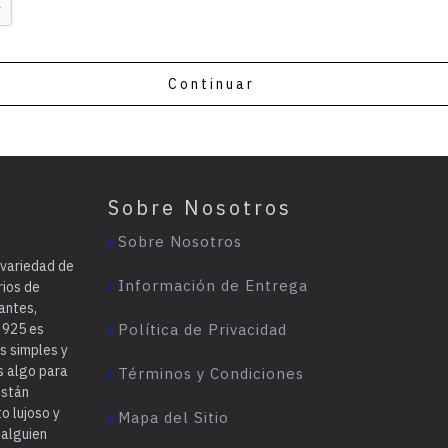
Continuar
Sobre Nosotros
Sobre Nosotros
 variedad de
Información de Entrega
rios de
antes,
a 925 es
Política de Privacidad
s simples y
s algo para
Términos y Condiciones
están
o lujoso y
Mapa del Sitio
 alguien